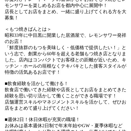
モンサワーを楽しめるお店を都内中心に展開中！
店長としてお店をまとめ、一緒に盛り上げてくれる方を大
募集！
＜もつ焼きばんとは＞
昭和33年に中目黒に開業した居酒屋で、レモンサワー発祥
のお店！
「鮮度抜群のもつを美味しく・低価格で提供したい！」と
いう志で、創業から60年を超える老舗もつ焼き店となりま
した。店内はコンパクトでお客様との距離が近いため、キ
ッチン・ホールの垣根なくテキパキとした接客スタイルが
特徴の活気あるお店です！
■飲食経験を活かして働ける！
飲食店で働いてきた経験や店長としてお店をまとめてきた
経験を思い切り活かして働くことができる職場です！
店舗運営スキルやマネジメントスキルを活かして、ぜひお
店をまとめて盛り上げてください！
■週休2日！休日休暇が充実の職場！
お休みは基本週休2日制で年末年始やGW・夏季休暇など