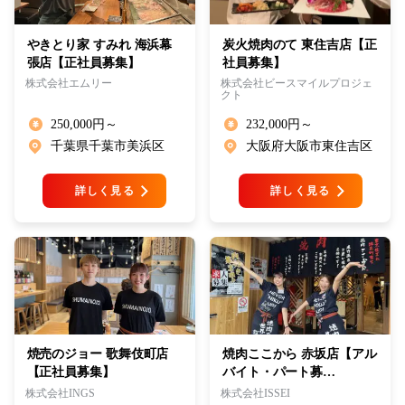
やきとり家 すみれ 海浜幕
炭火焼肉のて 東住吉店【正
張店【正社員募集】
社員募集】
株式会社エムリー
株式会社ビースマイルプロジェ
クト
250,000円～
232,000円～
千葉県千葉市美浜区
大阪府大阪市東住吉区
詳しく見る
詳しく見る
焼売のジョー 歌舞伎町店
焼肉ここから 赤坂店【アル
【正社員募集】
バイト・パート募…
株式会社INGS
株式会社ISSEI