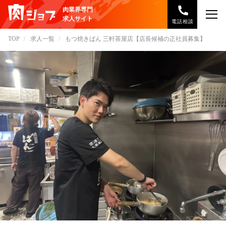
肉業界専門
求人サイト
電話相談
TOP
求人一覧
もつ焼きばん 三軒茶屋店【店長候補の正社員募集】