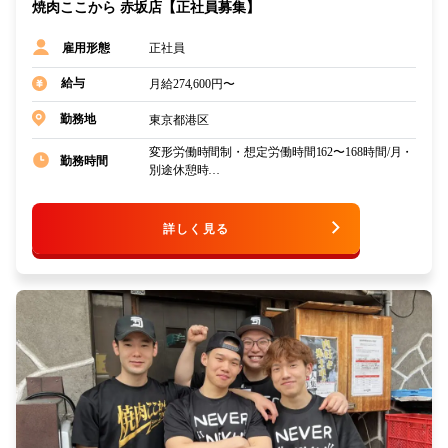
焼肉ここから 赤坂店【正社員募集】
正社員
雇用形態
給与
月給274,600円〜
東京都港区
勤務地
変形労働時間制・想定労働時間162〜168時間/月・
勤務時間
別途休憩時…
詳しく見る