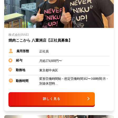
株式会社ISSEI
焼肉ここから 八重洲店【正社員募集】
正社員
雇用形態
給与
月給274,600円〜
東京都中央区
勤務地
変形労働時間制・想定労働時間162〜168時間/月・
勤務時間
別途休憩時…
詳しく見る