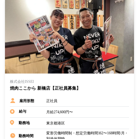
株式会社ISSEI
焼肉ここから 新橋店【正社員募集】
正社員
雇用形態
給与
月給274,600円〜
東京都港区
勤務地
変形労働時間制・想定労働時間162〜168時間/月・
勤務時間
別途休憩時…