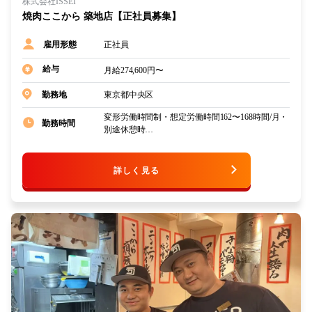
株式会社ISSEI
焼肉ここから 築地店【正社員募集】
正社員
雇用形態
給与
月給274,600円〜
東京都中央区
勤務地
変形労働時間制・想定労働時間162〜168時間/月・
勤務時間
別途休憩時…
詳しく見る