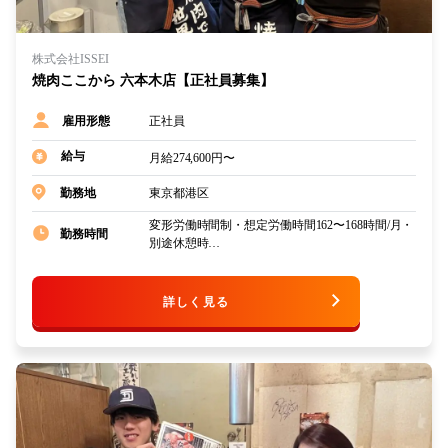
株式会社ISSEI
焼肉ここから 六本木店【正社員募集】
正社員
雇用形態
給与
月給274,600円〜
東京都港区
勤務地
変形労働時間制・想定労働時間162〜168時間/月・
勤務時間
別途休憩時…
詳しく見る