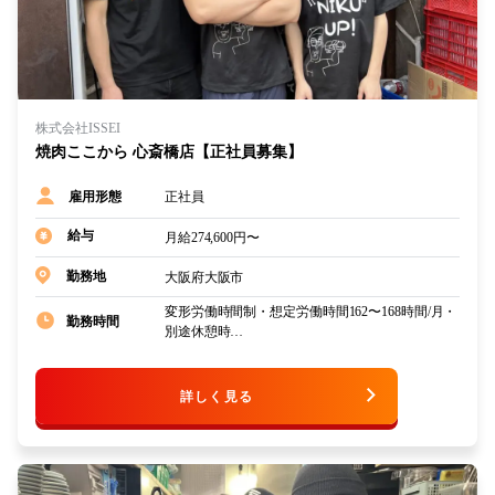
株式会社ISSEI
焼肉ここから 心斎橋店【正社員募集】
正社員
雇用形態
給与
月給274,600円〜
大阪府大阪市
勤務地
変形労働時間制・想定労働時間162〜168時間/月・
勤務時間
別途休憩時…
詳しく見る