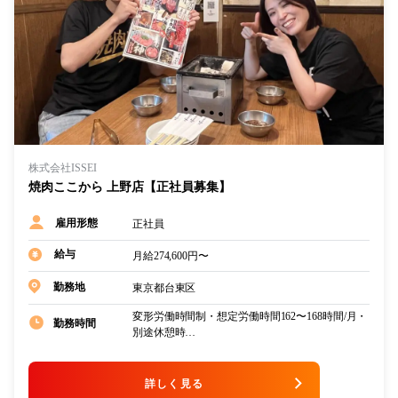
株式会社ISSEI
焼肉ここから 上野店【正社員募集】
正社員
雇用形態
給与
月給274,600円〜
東京都台東区
勤務地
変形労働時間制・想定労働時間162〜168時間/月・
勤務時間
別途休憩時…
詳しく見る