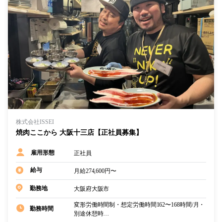
株式会社ISSEI
焼肉ここから 大阪十三店【正社員募集】
正社員
雇用形態
給与
月給274,600円〜
大阪府大阪市
勤務地
変形労働時間制・想定労働時間162〜168時間/月・
勤務時間
別途休憩時…