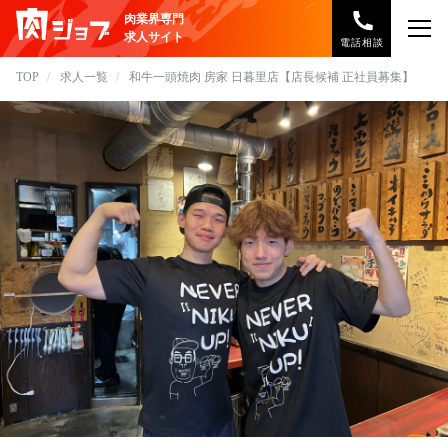
肉業界専門
求人サイト
電話相談
TOP
求人一覧
和牛一頭焼肉 房家 日暮里店【店長候補 正社員募集】