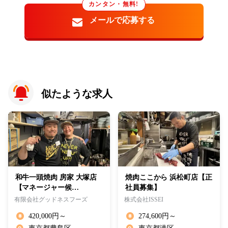
カンタン・無料!
似たような求人
和牛一頭焼肉 房家 大塚店
焼肉ここから 浜松町店【正
【マネージャー候…
社員募集】
有限会社グッドネスフーズ
株式会社ISSEI
420,000円～
274,600円～