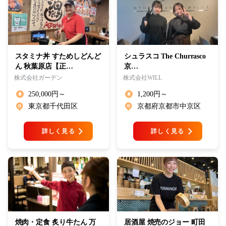
スタミナ丼 すためしどんど
シュラスコ The Churrasco
ん 秋葉原店【正…
京…
株式会社ガーデン
株式会社WILL
250,000円～
1,200円～
東京都千代田区
京都府京都市中京区
詳しく見る
詳しく見る
焼肉・定食 炙り牛たん 万
居酒屋 焼売のジョー 町田