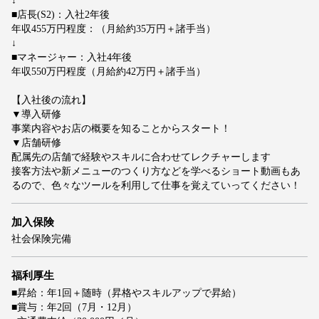
↓
■店長(S2)：入社2年後
年収455万円程度：（月給約35万円＋諸手当）
↓
■マネージャー：入社4年後
年収550万円程度（月給約42万円＋諸手当）
【入社後の流れ】
▼導入研修
事業内容やお店の概要を知ることからスタート！
▼店舗研修
配属先の店舗で経験やスキルに合わせてレクチャーします
接客方法や新メニューのつくり方などを学べるショート動画もあ
るので、色々なツールを利用して仕事を覚えていってください！
加入保険
社会保険完備
福利厚生
■昇給：年1回＋随時（昇格やスキルアップで昇給）
■賞与：年2回（7月・12月）