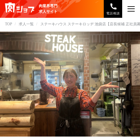
肉業界専門
求人サイト
電話相談
TOP
求人一覧
ステーキハウス ステーキロッヂ 池袋店【店長候補 正社員