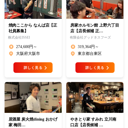
焼肉ここから なんば店【正
房家ホルモン館 上野六丁目
社員募集】
店【店長候補 正…
株式会社ISSEI
有限会社グッドネスフーズ
274,600円～
319,364円～
大阪府大阪市
東京都台東区
詳しく見る
詳しく見る
居酒屋 炭火焼dining おかげ
やきとり家 すみれ 立川南
家 梅田…
口店【店長候補 …