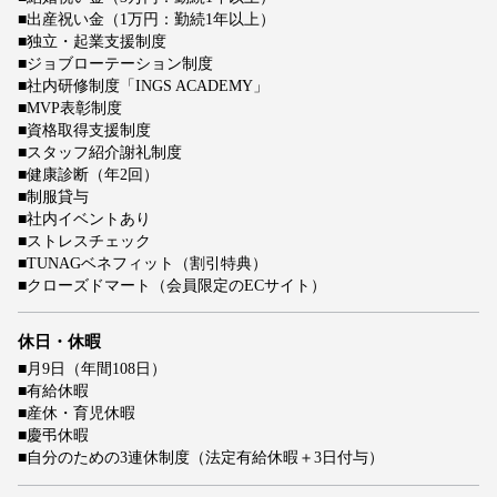
■出産祝い金（1万円：勤続1年以上）
■独立・起業支援制度
■ジョブローテーション制度
■社内研修制度「INGS ACADEMY」
■MVP表彰制度
■資格取得支援制度
■スタッフ紹介謝礼制度
■健康診断（年2回）
■制服貸与
■社内イベントあり
■ストレスチェック
■TUNAGベネフィット（割引特典）
■クローズドマート（会員限定のECサイト）
休日・休暇
■月9日（年間108日）
■有給休暇
■産休・育児休暇
■慶弔休暇
■自分のための3連休制度（法定有給休暇＋3日付与）