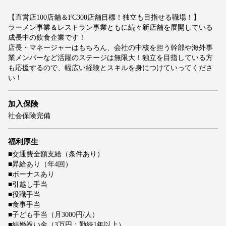
【直営店100店舗＆FC300店舗目標！独立も目指せる職場！】
ラーメン事業＆レストラン事業ともに続々新店舗を展開している
成長中の飲食企業です！
店長・マネージャーはもちろん、会社の中核を担う幹部や海外事
業メンバーなど活躍のステージは無限大！独立を目指している方
も応援するので、幅広い経験とスキルを身につけていってくださ
い！
加入保険
社会保険完備
福利厚生
■交通費全額支給（条件あり）
■昇給あり（年4回）
■ボーナスあり
■引越し手当
■役職手当
■食事手当
■子ども手当（月3000円/人）
■結婚祝い金（3万円：勤続1年以上）