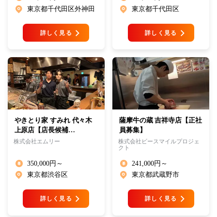
東京都千代田区外神田
東京都千代田区
詳しく見る
詳しく見る
やきとり家 すみれ 代々木
薩摩牛の蔵 吉祥寺店【正社
上原店【店長候補…
員募集】
株式会社エムリー
株式会社ビースマイルプロジェ
クト
350,000円～
241,000円～
東京都渋谷区
東京都武蔵野市
詳しく見る
詳しく見る