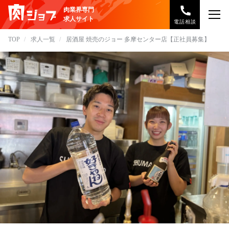
肉業界専門
求人サイト
電話相談
TOP
求人一覧
居酒屋 焼売のジョー 多摩センター店【正社員募集】