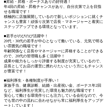
■昇給・昇格・ボーナスありの好待遇！
年4回の昇給・昇格チャンスがあり、自分次第で上を目指
せる職場です！
積極的に店舗展開しているので新しいポジションに就くチ
ャンスも豊富！頑張り次第で店長・マネージャーと着実に
ステップアップできる環境となっています。
■若手がのびのび活躍中！
20代・30代の若手が中心となって働いている、元気で明る
い雰囲気の職場です！
年齢関係なく店長やマネージャーに昇格することができる
ので、20代の管理職も多く活躍中！
成果や能力をしっかり評価する制度が充実しているので、
店長としてお店の運営に携わりたいという方にもチャンス
が豊富です！
■福利厚生・各種制度が手厚い！
家族手当、健康診断、結婚・出産祝い金、ボーナス年2回
など、福利厚生が充実した環境も魅力的な職場です！
安心して働ける環境作りにも注力している会社なので、今
でも世の中の流れに合わせながら常に福利厚生をアップデ
ートしています！