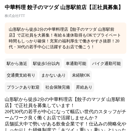
中華料理 餃子のマツダ 山形駅前店【正社員募集】
株式会社FTT
山形駅から徒歩2分の中華料理店【餃子のマツダ 山形駅前
店】で正社員を大募集！有給＆連休取得もOKでプライベート
時間もしっかり確保！充実の福利厚生で働きやすさ抜群！20
代・30代の若手中心に活躍するお店で働こう！
駅から激近
駅徒歩5分以内
車通勤可能
バイク通勤可能
交通費支給有り
まかないあり
未経験OK
ブランクあり歓迎
社会保険完備
昇給あり
山形駅から徒歩2分の中華料理店【餃子のマツダ 山形駅前
店】で正社員を募集しています！
20代30代の若手が中心になって幅広い世代のスタッフがチ
ームワーク良く働くお店で活躍しませんか？
店舗拡大中で勢いがある飲食企業です！仕込みの簡略化や
しっかりした研修制度で「キツイ・重い・暑い」といった