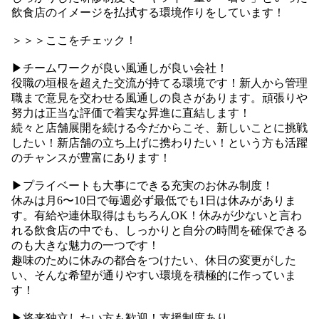
飲食店のイメージを払拭する環境作りをしています！
＞＞＞ここをチェック！
▶︎チームワークが良い風通しが良い会社！
役職の垣根を超えた交流が持てる環境です！新人から管理
職まで意見を交わせる風通しの良さがあります。頑張りや
努力は正当な評価で着実な昇進に直結します！
続々と店舗展開を続ける今だからこそ、新しいことに挑戦
したい！新店舗の立ち上げに携わりたい！という方も活躍
のチャンスが豊富にあります！
▶︎プライベートも大事にできる充実のお休み制度！
休みは月6〜10日で毎週必ず最低でも1日は休みがありま
す。有給や連休取得はもちろんOK！休みが少ないと言わ
れる飲食店の中でも、しっかりと自分の時間を確保できる
のも大きな魅力の一つです！
趣味のために休みの都合をつけたい、休日の変更がした
い、そんな希望が通りやすい環境を積極的に作っていま
す！
▶︎将来独立したい方も歓迎！支援制度あり