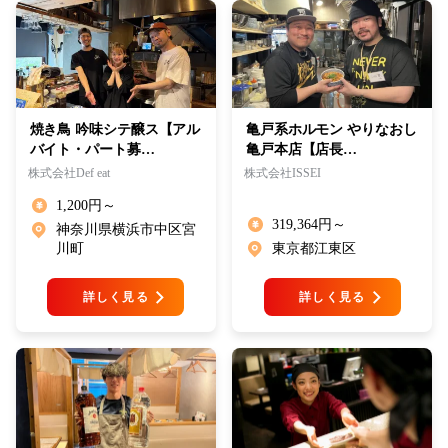
焼き鳥 吟味シテ醸ス【アル
亀戸系ホルモン やりなおし
バイト・パート募…
亀戸本店【店長…
株式会社Def eat
株式会社ISSEI
1,200円～
319,364円～
神奈川県横浜市中区宮
川町
東京都江東区
詳しく見る
詳しく見る