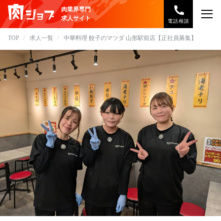
肉業界専門
求人サイト
電話相談
TOP
求人一覧
中華料理 餃子のマツダ 山形駅前店【正社員募集】