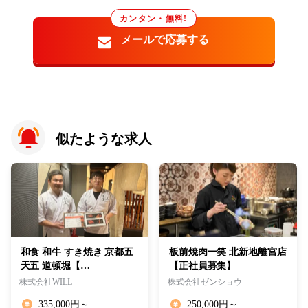
カンタン・無料!
似たような求人
和食 和牛 すき焼き 京都五
板前焼肉一笑 北新地離宮店
天五 道頓堀【…
【正社員募集】
株式会社WILL
株式会社ゼンショウ
335,000円～
250,000円～