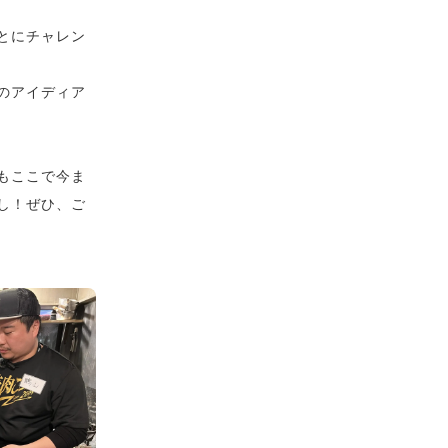
とにチャレン
のアイディア
もここで今ま
し！ぜひ、ご