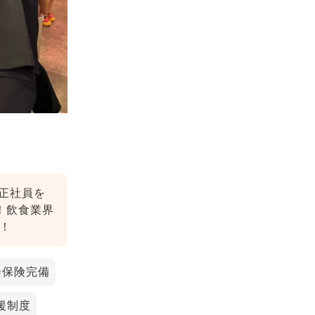
】
正社員を
！飲食業界
！
会保険完備
援制度