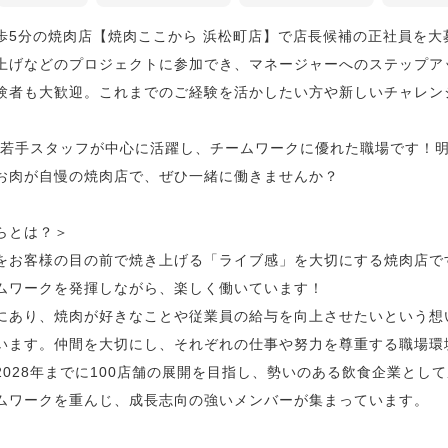
歩5分の焼肉店【焼肉ここから 浜松町店】で店長候補の正社員を大
上げなどのプロジェクトに参加でき、マネージャーへのステップア
験者も大歓迎。これまでのご経験を活かしたい方や新しいチャレン
代の若手スタッフが中心に活躍し、チームワークに優れた職場です！
お肉が自慢の焼肉店で、ぜひ一緒に働きませんか？
らとは？＞
をお客様の目の前で焼き上げる「ライブ感」を大切にする焼肉店で
ムワークを発揮しながら、楽しく働いています！
にあり、焼肉が好きなことや従業員の給与を向上させたいという想
います。仲間を大切にし、それぞれの仕事や努力を尊重する職場環
2028年までに100店舗の展開を目指し、勢いのある飲食企業とし
ムワークを重んじ、成長志向の強いメンバーが集まっています。