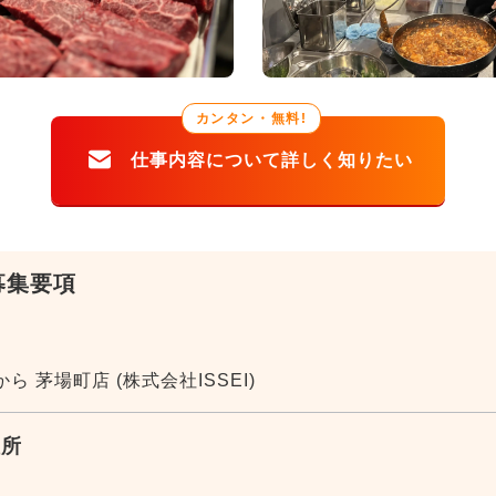
カンタン・無料!
募集要項
ら 茅場町店 (株式会社ISSEI)
住所
5