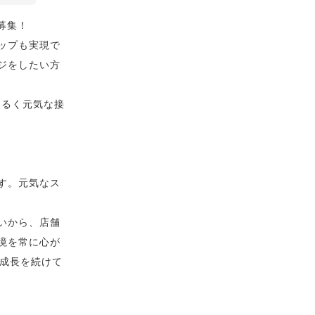
募集！
ップも実現で
ジをしたい方
明るく元気な接
す。元気なス
いから、店舗
境を常に心が
て成長を続けて