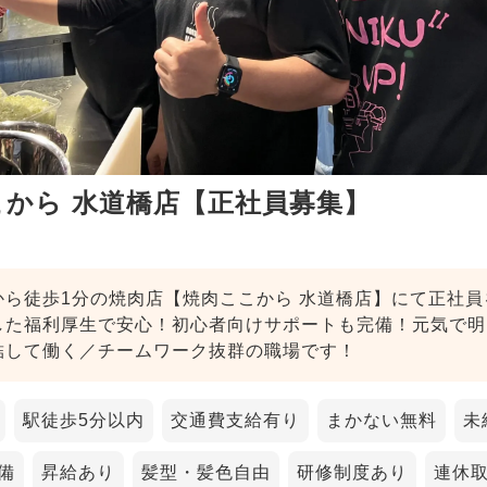
こから 水道橋店【正社員募集】
から徒歩1分の焼肉店【焼肉ここから 水道橋店】にて正社員
した福利厚生で安心！初心者向けサポートも完備！元気で明
結して働く／チームワーク抜群の職場です！
駅徒歩5分以内
交通費支給有り
まかない無料
未
備
昇給あり
髪型・髪色自由
研修制度あり
連休