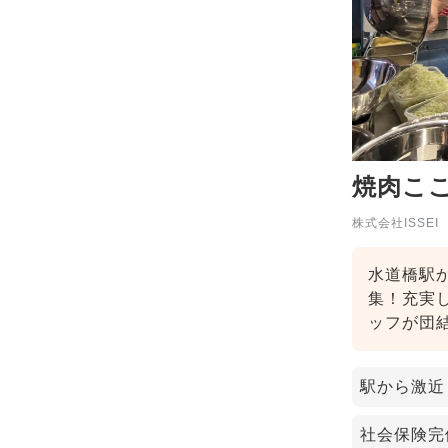
焼肉こ
株式会社ISSEI
水道橋駅
集！充実
ッフが団
駅から激近
社会保険完