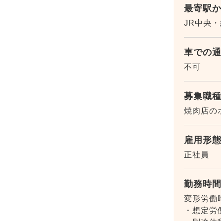
最寄駅
JR中央
車での
不可
募集職
焼肉店の
雇用形
正社員
勤務時
変形労働
・想定労働