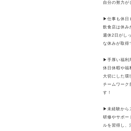
自分の努力が
▶︎仕事も休日
飲食店は休み
週休2日がし
な休みが取得
▶︎手厚い福
休日休暇や福
大切にした環
チームワーク
す！
▶︎未経験か
研修やサポー
ルを習得し、