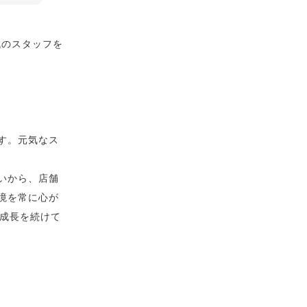
代のスタッフを
す。元気なス
いから、店舗
境を常に心が
て成長を続けて