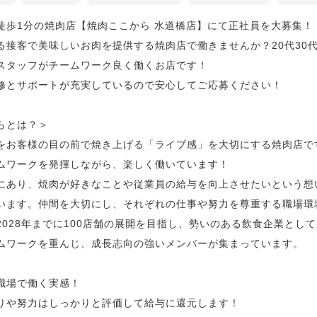
徒歩1分の焼肉店【焼肉ここから 水道橋店】にて正社員を大募集！
る接客で美味しいお肉を提供する焼肉店で働きませんか？20代30
スタッフがチームワーク良く働くお店です！
修とサポートが充実しているので安心してご応募ください！
らとは？＞
をお客様の目の前で焼き上げる「ライブ感」を大切にする焼肉店で
ムワークを発揮しながら、楽しく働いています！
にあり、焼肉が好きなことや従業員の給与を向上させたいという想
います。仲間を大切にし、それぞれの仕事や努力を尊重する職場環
2028年までに100店舗の展開を目指し、勢いのある飲食企業とし
ムワークを重んじ、成長志向の強いメンバーが集まっています。
る職場で働く実感！
りや努力はしっかりと評価して給与に還元します！