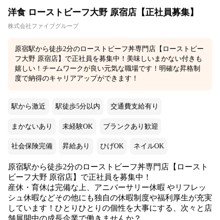
洋食 ローストビーフ大野 原宿店【正社員募集】
株式会社ファイブグループ
原宿駅から徒歩2分のローストビーフ丼専門店【ローストビー
フ大野 原宿店】で正社員を募集中！美味しいまかない付きも
嬉しい！チームワークが良い元気な職場です！明確な昇格制
度で納得のキャリアアップができます！
駅から激近
駅徒歩5分以内
交通費支給有り
まかないあり
未経験OK
ブランクあり歓迎
社会保険完備
昇給あり
ひげOK
ネイルOK
原宿駅から徒歩2分のローストビーフ丼専門店【ロースト
ビーフ大野 原宿店】で正社員を募集中！
産休・育休は完備な上、アニバーサリー休暇 やリフレッ
シュ休暇などその他にも独自の休暇制度や福利厚生が充実
しています！ひとりひとりの個性を大事にする、次々と店
舗展開中の成長企業で働きませんか？