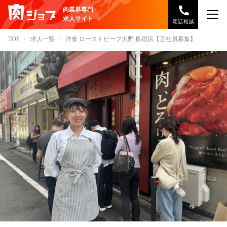
肉業界専門
求人サイト
電話相談
TOP
求人一覧
洋食 ローストビーフ大野 原宿店【正社員募集】