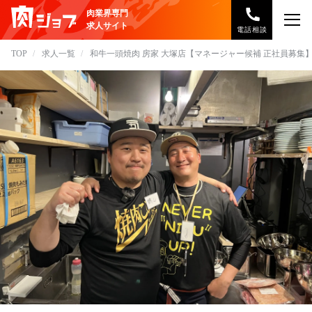
肉業界専門
求人サイト
電話相談
TOP
求人一覧
和牛一頭焼肉 房家 大塚店【マネージャー候補 正社員募集