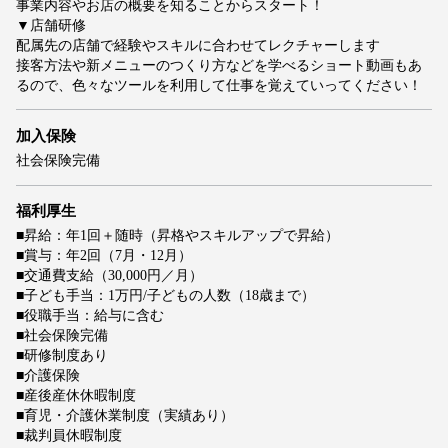
事業内容やお店の概要を知ることからスタート！
▼店舗研修
配属先の店舗で経験やスキルに合わせてレクチャーします
接客方法や新メニューのつくり方などを学べるショート動画もあ
るので、色々なツールを利用して仕事を覚えていってください！
加入保険
社会保険完備
福利厚生
■昇給：年1回＋随時（昇格やスキルアップで昇給）
■賞与：年2回（7月・12月）
■交通費支給（30,000円／月）
■子ども手当：1万円/子どもの人数（18歳まで）
■役職手当：給与に含む
■社会保険完備
■研修制度あり
■介護保険
■産後産休休暇制度
■育児・介護休業制度（実績あり）
■裁判員休暇制度